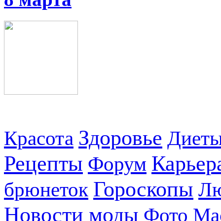
Здоровье
Красота
Диет
Рецепты
Карьер
Форум
Гороскопы
брюнеток
Л
Новости моды
Фото
Ма